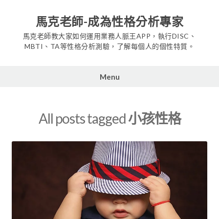
Skip
to
馬克老師-成為性格分析專家
content
馬克老師教大家如何運用業務人脈王APP，執行DISC、
MBTI、TA等性格分析測驗，了解每個人的個性特質。
Menu
All posts tagged
小孩性格