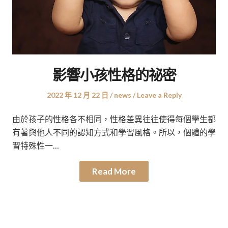
影響小孩性格的祕密
Posted
Posted
2022 年 12 月 22 日
news
Leave a Reply
on
in
由於孩子的性格各不相同，性格差異往往使得每個學生都
有著與他人不同的認知方式和學習風格。所以，個體的學
習特殊性一…
Read More