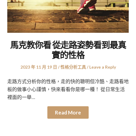
馬克教你看 從走路姿勢看到最真
實的性格
Posted
Posted
2023 年 11 月 19 日
性格分析工具
Leave a Reply
on
in
走路方式分析你的性格，走的快的聰明但冷酷、走路看地
板的做事小心謹慎，快來看看你是哪一種！ 從日常生活
裡面的一舉…
Read More