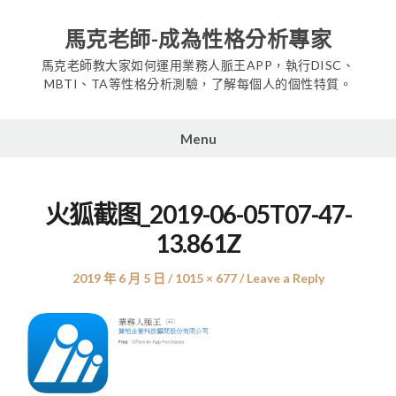
Skip
to
馬克老師-成為性格分析專家
content
馬克老師教大家如何運用業務人脈王APP，執行DISC、
MBTI、TA等性格分析測驗，了解每個人的個性特質。
Menu
火狐截图_2019-06-05T07-47-
13.861Z
Posted
Full
2019 年 6 月 5 日
1015 × 677
Leave a Reply
on
size