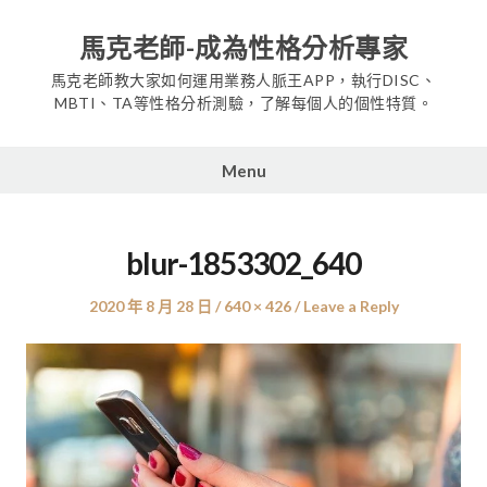
Skip
to
馬克老師-成為性格分析專家
content
馬克老師教大家如何運用業務人脈王APP，執行DISC、
MBTI、TA等性格分析測驗，了解每個人的個性特質。
Menu
blur-1853302_640
Posted
Full
2020 年 8 月 28 日
640 × 426
Leave a Reply
on
size