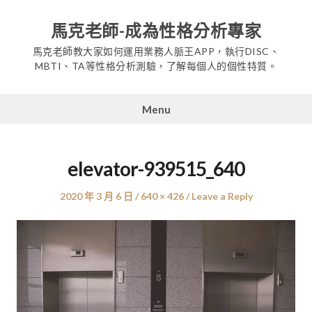
Skip
to
馬克老師-成為性格分析專家
content
馬克老師教大家如何運用業務人脈王APP，執行DISC、
MBTI、TA等性格分析測驗，了解每個人的個性特質。
Menu
elevator-939515_640
Posted
Full
2020 年 3 月 6 日
640 × 426
Leave a Reply
on
size