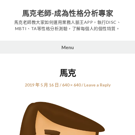
Skip
to
馬克老師-成為性格分析專家
content
馬克老師教大家如何運用業務人脈王APP，執行DISC、
MBTI、TA等性格分析測驗，了解每個人的個性特質。
Menu
馬克
Posted
Full
2019 年 5 月 16 日
640 × 640
Leave a Reply
on
size